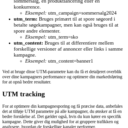
sommersalg, en produktlancering eller en
konkurrence.
Eksempel:
utm_campaign=sommersalg2024
utm_term:
Bruges primært til at spore søgeord i
betalte søgekampagner, men kan også bruges til at
spore andre elementer.
Eksempel:
utm_term=sko
utm_content:
Bruges til at differentiere mellem
forskellige versioner af annoncer eller links i samme
kampagne.
Eksempel:
utm_content=banner1
Ved at bruge disse UTM-parametre kan du få et detaljeret overblik
over dine kampagners performance og optimere din markedsføring
for at opnå bedre resultater.
UTM tracking
For at optimere din kampagnesporing og få præcise data, anbefales
det at tilføje UTM parametre på alle kampagner, du ønsker at få en
bedre forståelse af. Det gælder også, hvis du kun kører en specifik
kampagne. Dette giver dig mulighed for at gruppere trafikken og
analysere, hvordan de forskellige kanaler performer.