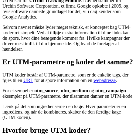
UTM står for
Urchin Tracking Module
. Navnet stammer fra
Urchin Software Corporation, et firma Google opkøbte i 2005, og
hvis software dannede grundlaget for det, vi i dag kender som
Google Analytics.
Selvom navnet måske lyder meget teknisk, er konceptet bag UTM-
koder ret simpelt. Ved at tilføje ekstra information til dine links kan
du spore, hvor dine besøgende kommer fra. Hvilke kampagner der
driver mest trafik til din hjemmeside. Og hvad de foretager af
hændelser.
Er UTM-parametre og koder det samme?
UTM koder består af UTM-parametre, som er de enkelte tags, der
føjes til en
URL
for at spore information om en
webadresse
.
For eksempel er
utm_source
,
utm_medium
og
utm_campaign
eksempler på UTM-parametre, der tilsammen danner en UTM-kode.
Tænk på det som ingredienserne i en kage. Hver parameter er en
ingrediens, og når de kombineres, skaber de den færdige kage
(UTM-koden).
Hvorfor bruge UTM koder?