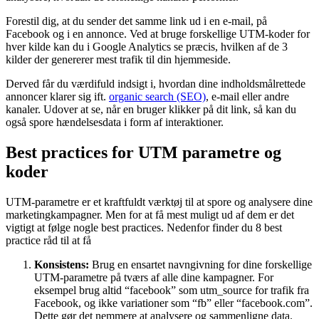
Forestil dig, at du sender det samme link ud i en e-mail, på
Facebook og i en annonce. Ved at bruge forskellige UTM-koder for
hver kilde kan du i Google Analytics se præcis, hvilken af de 3
kilder der genererer mest trafik til din hjemmeside.
Derved får du værdifuld indsigt i, hvordan dine indholdsmålrettede
annoncer klarer sig ift.
organic search (SEO)
, e-mail eller andre
kanaler. Udover at se, når en bruger klikker på dit link, så kan du
også spore hændelsesdata i form af interaktioner.
Best practices for UTM parametre og
koder
UTM-parametre er et kraftfuldt værktøj til at spore og analysere dine
marketingkampagner. Men for at få mest muligt ud af dem er det
vigtigt at følge nogle best practices. Nedenfor finder du 8 best
practice råd til at få
Konsistens:
Brug en ensartet navngivning for dine forskellige
UTM-parametre på tværs af alle dine kampagner. For
eksempel brug altid “facebook” som utm_source for trafik fra
Facebook, og ikke variationer som “fb” eller “facebook.com”.
Dette gør det nemmere at analysere og sammenligne data.