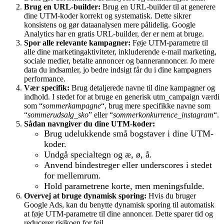
Brug en URL-builder:
Brug en URL-builder til at generere
dine UTM-koder korrekt og systematisk. Dette sikrer
konsistens og gør dataanalysen mere pålidelig. Google
Analytics har en gratis URL-builder, der er nem at bruge.
Spor alle relevante kampagner:
Føje UTM-parametre til
alle dine marketingaktiviteter, inkluderende e-mail marketing,
sociale medier, betalte annoncer og bannerannoncer. Jo mere
data du indsamler, jo bedre indsigt får du i dine kampagners
performance.
Vær specifik:
Brug detaljerede navne til dine kampagner og
indhold. I stedet for at bruge en generisk utm_campaign værdi
som “
sommerkampagne
“, brug mere specifikke navne som
“
sommerudsalg_sko
” eller “
sommerkonkurrence_instagram
“.
Sådan navngiver du dine UTM-koder:
Brug udelukkende små bogstaver i dine UTM-
koder.
Undgå specialtegn og æ, ø, å.
Anvend bindestreger eller underscores i stedet
for mellemrum.
Hold parametrene korte, men meningsfulde.
Overvej at bruge dynamisk sporing:
Hvis du bruger
Google Ads, kan du benytte dynamisk sporing til automatisk
at føje UTM-parametre til dine annoncer. Dette sparer tid og
reducerer risikoen for fejl.