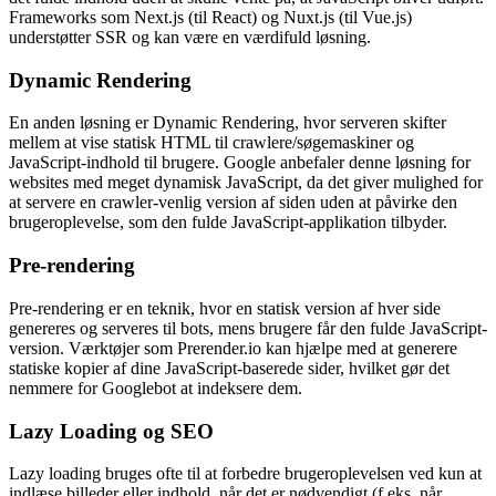
Frameworks som Next.js (til React) og Nuxt.js (til Vue.js)
understøtter SSR og kan være en værdifuld løsning.
Dynamic Rendering
En anden løsning er Dynamic Rendering, hvor serveren skifter
mellem at vise statisk HTML til crawlere/søgemaskiner og
JavaScript-indhold til brugere. Google anbefaler denne løsning for
websites med meget dynamisk JavaScript, da det giver mulighed for
at servere en crawler-venlig version af siden uden at påvirke den
brugeroplevelse, som den fulde JavaScript-applikation tilbyder.
Pre-rendering
Pre-rendering er en teknik, hvor en statisk version af hver side
genereres og serveres til bots, mens brugere får den fulde JavaScript-
version. Værktøjer som Prerender.io kan hjælpe med at generere
statiske kopier af dine JavaScript-baserede sider, hvilket gør det
nemmere for Googlebot at indeksere dem.
Lazy Loading og SEO
Lazy loading bruges ofte til at forbedre brugeroplevelsen ved kun at
indlæse billeder eller indhold, når det er nødvendigt (f.eks. når