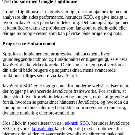
Test din side med Google Lighthouse
Google Lighthouse er et gratis værktøj, der kan hjælpe dig med at
analysere din sides performance, herunder SEO, og give indsigt i,
hvordan JavaScript påvirker indeksering. Det kan også hjælpe med
at identificere tekniske problemer som langsom renderingstid eller
dårlige mobiloplevelser, som kan påvirke både brugere og bots.
Progressive Enhancement
Sørg for at implementere progressive enhancement, hvor
grundlæggende indhold og funktionalitet er tilgængeligt, selv hvis
JavaScript ikke virker korrekt. Dette kan sikre en basal version af
din side til både brugere og søgemaskiner, mens avancerede
funktioner tilføjes senere via JavaScript.
JavaScript SEO er et vigtigt emne for moderne websites, især dem,
der bygger på avancerede JavaScript-frameworks. For at sikre, at
dine sider bliver korrekt indekseret og rangeret, er det afgørende at
forstå, hvordan søgemaskiner håndterer JavaScript, og hvordan du
kan optimere dine sider med teknikker som server-side rendering,
dynamic rendering eller pre-rendering.
Hos Click in specialiserer vi os i
teknisk SEO
, herunder JavaScript
SEO, og vores
konsulenter
kan hjælpe dig med at optimere din
hjemmeside, så den er søgemaskinevenlig og sikrer en maksimal