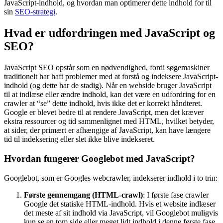
JavaScript-indhold, og hvordan man optimerer dette indhold for til
sin
SEO-strategi
.
Hvad er udfordringen med JavaScript og
SEO?
JavaScript SEO opstår som en nødvendighed, fordi søgemaskiner
traditionelt har haft problemer med at forstå og indeksere JavaScript-
indhold (og dette har de stadig). Når en webside bruger JavaScript
til at indlæse eller ændre indhold, kan det være en udfordring for en
crawler at “se” dette indhold, hvis ikke det er korrekt håndteret.
Google er blevet bedre til at rendere JavaScript, men det kræver
ekstra ressourcer og tid sammenlignet med HTML, hvilket betyder,
at sider, der primært er afhængige af JavaScript, kan have længere
tid til indeksering eller slet ikke blive indekseret.
Hvordan fungerer Googlebot med JavaScript?
Googlebot, som er Googles webcrawler, indekserer indhold i to trin:
Første gennemgang (HTML-crawl)
: I første fase crawler
Google det statiske HTML-indhold. Hvis et website indlæser
det meste af sit indhold via JavaScript, vil Googlebot muligvis
kun se en tom side eller meget lidt indhold i denne første fase.