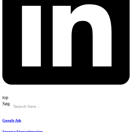
top
Søg
Google Ads
Søgemaskineoptimering