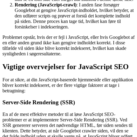
Rendering (JavaScript-crawl)
: I anden fase forsøger
Googlebot at gengive JavaScript-indholdet, hvilket betyder, at
den udfører scripts og prøver at forstå det komplette indhold
på siden. Denne proces kan tage tid, hvilket kan føre til
forsinkelser i indekseringen.
Problemet opstår, hvis der er fejl i JavaScript, eller hvis Googlebot af
en eller anden grund ikke kan gengive indholdet korrekt. I disse
tilfælde vil siden ikke blive korrekt indekseret, hvilket kan skade
synligheden i søgeresultaterne.
Vigtige overvejelser for JavaScript SEO
For at sikre, at din JavaScript-baserede hjemmeside eller applikation
bliver korrekt indekseret, er der flere vigtige faktorer at tage i
betragtning:
Server-Side Rendering (SSR)
En af de mest effektive metoder til at løse JavaScript SEO-
problemer er at implementere Server-Side Rendering (SSR). Ved
SSR genererer serveren det nødvendige HTML, før siden sendes til
klienten. Dette betyder, at når Googlebot crawler siden, vil den se
det fulde indhold uden at skulle vente på, at JavaScript bliver udført.