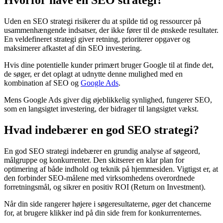
Hvorfor have en SEO strategi?
Uden en SEO strategi risikerer du at spilde tid og ressourcer på
usammenhængende indsatser, der ikke fører til de ønskede resultater.
En veldefineret strategi giver retning, prioriterer opgaver og
maksimerer afkastet af din SEO investering.
Hvis dine potentielle kunder primært bruger Google til at finde det,
de søger, er det oplagt at udnytte denne mulighed med en
kombination af SEO og
Google Ads
.
Mens Google Ads giver dig øjeblikkelig synlighed, fungerer SEO,
som en langsigtet investering, der bidrager til langsigtet vækst.
Hvad indebærer en god SEO strategi?
En god SEO strategi indebærer en grundig analyse af søgeord,
målgruppe og konkurrenter. Den skitserer en klar plan for
optimering af både indhold og teknik på hjemmesiden. Vigtigst er, at
den forbinder SEO-målene med virksomhedens overordnede
forretningsmål, og sikrer en positiv ROI (Return on Investment).
Når din side rangerer højere i søgeresultaterne, øger det chancerne
for, at brugere klikker ind på din side frem for konkurrenternes.