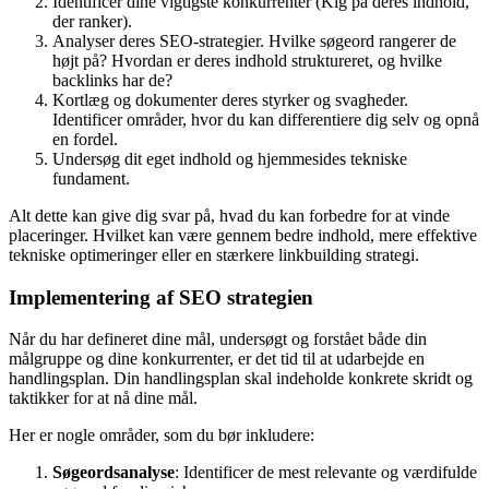
Identificer dine vigtigste konkurrenter (Kig på deres indhold,
der ranker).
Analyser deres SEO-strategier. Hvilke søgeord rangerer de
højt på? Hvordan er deres indhold struktureret, og hvilke
backlinks har de?
Kortlæg og dokumenter deres styrker og svagheder.
Identificer områder, hvor du kan differentiere dig selv og opnå
en fordel.
Undersøg dit eget indhold og hjemmesides tekniske
fundament.
Alt dette kan give dig svar på, hvad du kan forbedre for at vinde
placeringer. Hvilket kan være gennem bedre indhold, mere effektive
tekniske optimeringer eller en stærkere linkbuilding strategi.
Implementering af SEO strategien
Når du har defineret dine mål, undersøgt og forstået både din
målgruppe og dine konkurrenter, er det tid til at udarbejde en
handlingsplan. Din handlingsplan skal indeholde konkrete skridt og
taktikker for at nå dine mål.
Her er nogle områder, som du bør inkludere:
Søgeordsanalyse
: Identificer de mest relevante og værdifulde