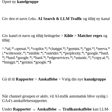
Opret ny
kanelgruppe
Giv den et navn f.eks.
AI Search & LLM Traffic
og tilføj ny kanal
Giv kanel et navn og tilføj betingelse >
Kilde
>
Matcher regex
og
tilføj:
^.*ai|.*\.openai.*|.*copilot.*|.*chatgpt.*|.*gemini.*|.*gpt.*|.*neeva.*
|.*writesonic.*|.*nimble.*|.*outrider.*|.*perplexity.*|.*google.*bard.
*|.*bard.*google.*|.*bard.*|.*edgeservices.*|.*astastic.*|.*copy.ai.*|.
*bnngpt.*|.*gemini.*google.*$
Gå til til
Rapporter
>
Anskaffelse
> Vælg din nye
kanalgruppe
Når channel groupen er aktiv, vil AI-trafik automatisk blive synlig i
GA4’s anskaffelsesrapporter.
Under
Rapporter
→
Anskaffelse
→
Trafikanskaffelse
kan LLM-