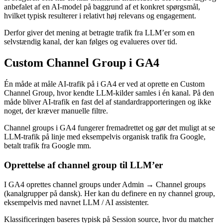
anbefalet af en AI-model på baggrund af et konkret spørgsmål,
hvilket typisk resulterer i relativt høj relevans og engagement.
Derfor giver det mening at betragte trafik fra LLM’er som en
selvstændig kanal, der kan følges og evalueres over tid.
Custom Channel Group i GA4
Én måde at måle AI-trafik på i GA4 er ved at oprette en Custom
Channel Group, hvor kendte LLM-kilder samles i én kanal. På den
måde bliver AI-trafik en fast del af standardrapporteringen og ikke
noget, der kræver manuelle filtre.
Channel groups i GA4 fungerer fremadrettet og gør det muligt at se
LLM-trafik på linje med eksempelvis organisk trafik fra Google,
betalt trafik fra Google mm.
Oprettelse af channel group til LLM’er
I GA4 oprettes channel groups under Admin → Channel groups
(kanalgrupper på dansk). Her kan du definere en ny channel group,
eksempelvis med navnet LLM / AI assistenter.
Klassificeringen baseres typisk på Session source, hvor du matcher