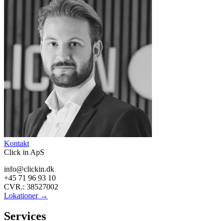
Kontakt
Click in ApS
info@clickin.dk
+45 71 96 93 10
CVR.: 38527002
Lokationer →
Services