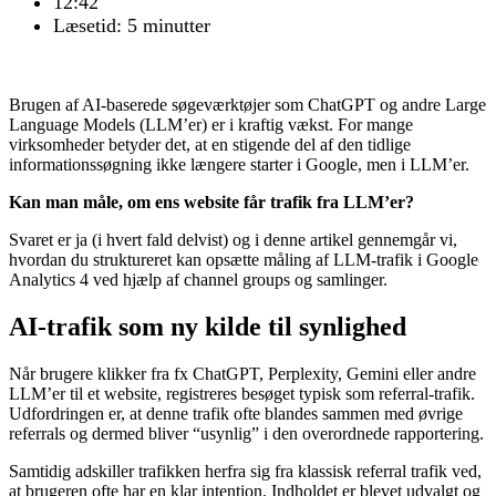
12:42
Læsetid: 5 minutter
Brugen af AI-baserede søgeværktøjer som ChatGPT og andre Large
Language Models (LLM’er) er i kraftig vækst. For mange
virksomheder betyder det, at en stigende del af den tidlige
informationssøgning ikke længere starter i Google, men i LLM’er.
Kan man måle, om ens website får trafik fra LLM’er?
Svaret er ja (i hvert fald delvist) og i denne artikel gennemgår vi,
hvordan du struktureret kan opsætte måling af LLM-trafik i Google
Analytics 4 ved hjælp af channel groups og samlinger.
AI-trafik som ny kilde til synlighed
Når brugere klikker fra fx ChatGPT, Perplexity, Gemini eller andre
LLM’er til et website, registreres besøget typisk som referral-trafik.
Udfordringen er, at denne trafik ofte blandes sammen med øvrige
referrals og dermed bliver “usynlig” i den overordnede rapportering.
Samtidig adskiller trafikken herfra sig fra klassisk referral trafik ved,
at brugeren ofte har en klar intention. Indholdet er blevet udvalgt og