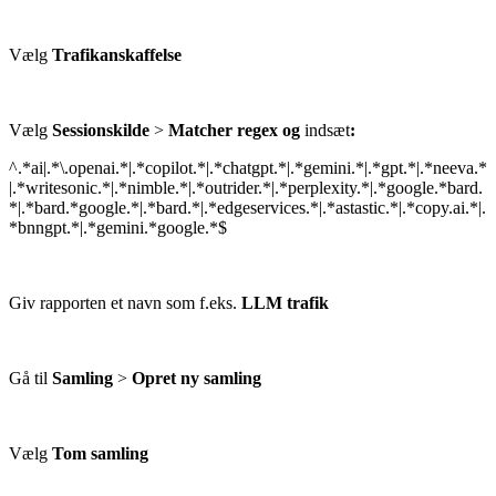
Vælg
Trafikanskaffelse
Vælg
Sessionskilde
>
Matcher regex og
indsæt
:
^.*ai|.*\.openai.*|.*copilot.*|.*chatgpt.*|.*gemini.*|.*gpt.*|.*neeva.*
|.*writesonic.*|.*nimble.*|.*outrider.*|.*perplexity.*|.*google.*bard.
*|.*bard.*google.*|.*bard.*|.*edgeservices.*|.*astastic.*|.*copy.ai.*|.
*bnngpt.*|.*gemini.*google.*$
Giv rapporten et navn som f.eks.
LLM trafik
Gå til
Samling
>
Opret ny samling
Vælg
Tom samling