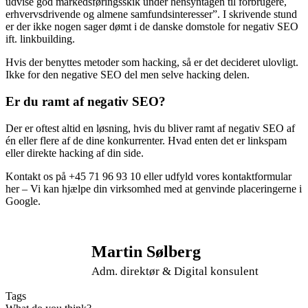
udvise god markedsføringsskik under hensyntagen til forbrugere,
erhvervsdrivende og almene samfundsinteresser”. I skrivende stund
er der ikke nogen sager dømt i de danske domstole for negativ SEO
ift. linkbuilding.
Hvis der benyttes metoder som hacking, så er det decideret ulovligt.
Ikke for den negative SEO del men selve hacking delen.
Er du ramt af negativ SEO?
Der er oftest altid en løsning, hvis du bliver ramt af negativ SEO af
én eller flere af de dine konkurrenter. Hvad enten det er linkspam
eller direkte hacking af din side.
Kontakt os på +45 71 96 93 10 eller udfyld vores kontaktformular
her – Vi kan hjælpe din virksomhed med at genvinde placeringerne i
Google.
Martin Sølberg
Adm. direktør & Digital konsulent
Tags