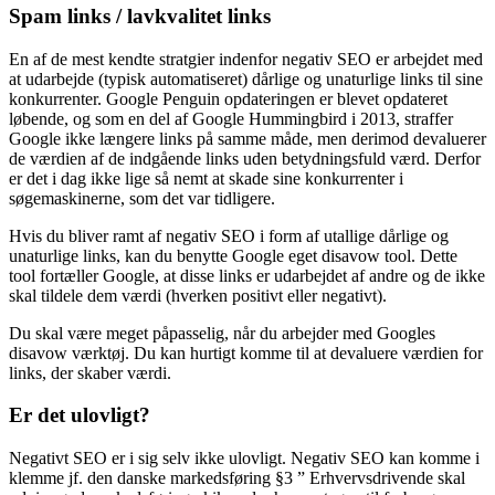
Spam links / lavkvalitet links
En af de mest kendte stratgier indenfor negativ SEO er arbejdet med
at udarbejde (typisk automatiseret) dårlige og unaturlige links til sine
konkurrenter. Google Penguin opdateringen er blevet opdateret
løbende, og som en del af Google Hummingbird i 2013, straffer
Google ikke længere links på samme måde, men derimod devaluerer
de værdien af de indgående links uden betydningsfuld værd. Derfor
er det i dag ikke lige så nemt at skade sine konkurrenter i
søgemaskinerne, som det var tidligere.
Hvis du bliver ramt af negativ SEO i form af utallige dårlige og
unaturlige links, kan du benytte Google eget disavow tool. Dette
tool fortæller Google, at disse links er udarbejdet af andre og de ikke
skal tildele dem værdi (hverken positivt eller negativt).
Du skal være meget påpasselig, når du arbejder med Googles
disavow værktøj. Du kan hurtigt komme til at devaluere værdien for
links, der skaber værdi.
Er det ulovligt?
Negativt SEO er i sig selv ikke ulovligt. Negativ SEO kan komme i
klemme jf. den danske markedsføring §3 ” Erhvervsdrivende skal