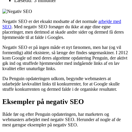
Læsetid: 3 minutter
Negativ SEO er det eksakt modsatte af det normale
arbejde med
SEO
. Med negativ SEO forsøger du ikke at øge dine egne
placeringer, men derimod at skade andre sider og dermed få deres
hjemmeside til at falde i Googles.
Negativ SEO er på ingen måde et nyt fænomen, men har (og vil
formentlig) altid eksistere, så længe der findes søgemaskiner. I 2012
kom Google ud med deres algoritme opdatering Penguin, der aktivt
gik ind og straffede hjemmesider med indgående links af en lav
kvalitet eller unaturlige links.
Da Penguin opdateringen udkom, begyndte webmasters at
udarbejde lavkvalitet links til konkurrenter, for at Google skulle
straffe konkurrenten og dermed falde i de organiske resultater.
Eksempler på negativ SEO
Både før og efter Penguin opdateringen, har marketers og
webmasters arbejdet med negativ SEO. Herunder af nogle af de
mest gængse eksempler på negativ SEO.