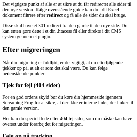
Det vigtigste punkt af alle er at sikre at du får redirectet alle sider til
den nye version. Ifølge ovenstående guide kan du i dit Excel
dokument filtrere efter
redirect
og få alle de sider du skal bruge.
Disse skal have et 301 redirect fra den gamle til den nye side. Du
kan enten gøre dette i et din .htacess fil eller direkte i dit CMS
system gennem et plugin.
Efter migreringen
Når din migrering er fuldført, er det vigtigt, at du efterfølgende
tjekker op på, at alt er som det skal være. Du kan følge
nedenstående punkter:
Tjek for fejl (404 sider)
For en god ordens skyld bør du køre din hjemmeside igennem
Screaming Frog for at sikre, at der ikke er interne links, der linker til
den gamle version.
Her kan du specielt lede efter 404 fejlsider, som du måske kan have
overset under forarbejdet for migreringen.
Følg op på tracking