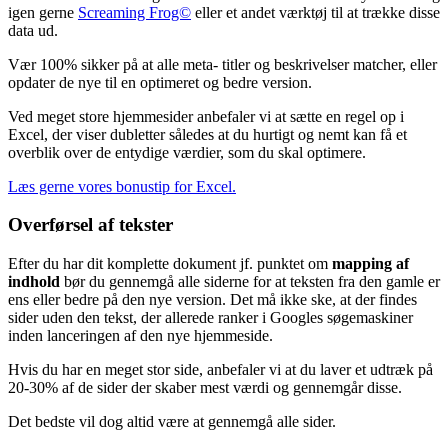
igen gerne
Screaming Frog©
eller et andet værktøj til at trække disse
data ud.
Vær 100% sikker på at alle meta- titler og beskrivelser matcher, eller
opdater de nye til en optimeret og bedre version.
Ved meget store hjemmesider anbefaler vi at sætte en regel op i
Excel, der viser dubletter således at du hurtigt og nemt kan få et
overblik over de entydige værdier, som du skal optimere.
Læs gerne vores bonustip for Excel.
Overførsel af tekster
Efter du har dit komplette dokument jf. punktet om
mapping af
indhold
bør du gennemgå alle siderne for at teksten fra den gamle er
ens eller bedre på den nye version. Det må ikke ske, at der findes
sider uden den tekst, der allerede ranker i Googles søgemaskiner
inden lanceringen af den nye hjemmeside.
Hvis du har en meget stor side, anbefaler vi at du laver et udtræk på
20-30% af de sider der skaber mest værdi og gennemgår disse.
Det bedste vil dog altid være at gennemgå alle sider.