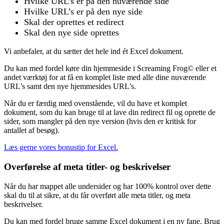
Hvilke URL’s er på den nuværende side
Hvilke URL’s er på den nye side
Skal der oprettes et redirect
Skal den nye side oprettes
Vi anbefaler, at du sætter det hele ind ét Excel dokument.
Du kan med fordel køre din hjemmeside i Screaming Frog© eller et
andet værktøj for at få en komplet liste med alle dine nuværende
URL’s samt den nye hjemmesides URL’s.
Når du er færdig med ovenstående, vil du have et komplet
dokument, som du kan bruge til at lave din redirect fil og oprette de
sider, som mangler på den nye version (hvis den er kritisk for
antallet af besøg).
Læs gerne vores bonustip for Excel.
Overførelse af meta titler- og beskrivelser
Når du har mappet alle undersider og har 100% kontrol over dette
skal du til at sikre, at du får overført alle meta titler, og meta
beskrivelser.
Du kan med fordel bruge samme Excel dokument i en ny fane. Brug