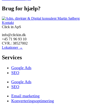
Brug for hjælp?
Kontakt
Click in ApS
info@clickin.dk
+45 71 96 93 10
CVR.: 38527002
Lokationer →
Services
Google Ads
SEO
Google Ads
SEO
Email marketing
Konverteringsoptimering