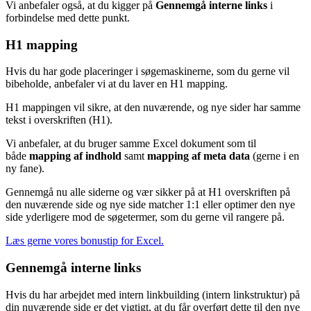
Vi anbefaler også, at du kigger på
Gennemgå interne links
i
forbindelse med dette punkt.
H1 mapping
Hvis du har gode placeringer i søgemaskinerne, som du gerne vil
bibeholde, anbefaler vi at du laver en H1 mapping.
H1 mappingen vil sikre, at den nuværende, og nye sider har samme
tekst i overskriften (H1).
Vi anbefaler, at du bruger samme Excel dokument som til
både
mapping af indhold
samt
mapping af meta data
(gerne i en
ny fane).
Gennemgå nu alle siderne og vær sikker på at H1 overskriften på
den nuværende side og nye side matcher 1:1 eller optimer den nye
side yderligere mod de søgetermer, som du gerne vil rangere på.
Læs gerne vores bonustip for Excel.
Gennemgå interne links
Hvis du har arbejdet med intern linkbuilding (intern linkstruktur) på
din nuværende side er det vigtigt, at du får overført dette til den nye